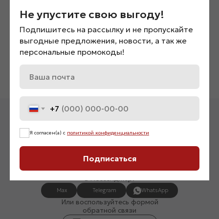
Не упустите свою выгоду!
Подпишитесь на рассылку и не пропускайте
Куртка кожаная «03451»
Куртка стеганая с пояс
выгодные предложения, новости, а так же
«08180»
7 200
₽
персональные промокоды!
8 500
₽
+7
Я согласен(а) с
политикой конфиденциальности
Подписаться
У вас есть вопрос? Напишите нам
в мессенджер!
Max
Telegram
WhatsApp
Или воспользуйтесь формой
обратной связи