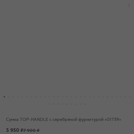
Сумка TOP-HANDLE с серебряной фурнитурой «01739»
3 950
₽
7 900
₽