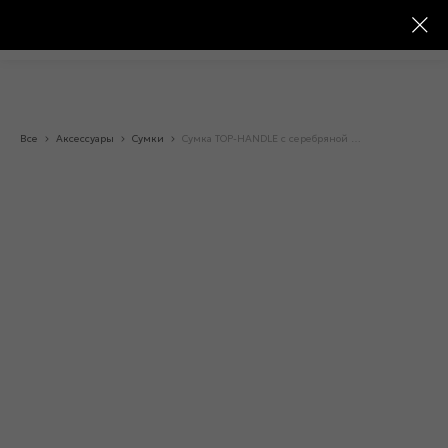
Все
Аксессуары
Сумки
Сумка TOP-HANDLE с серебряной фурнитурой «01739»