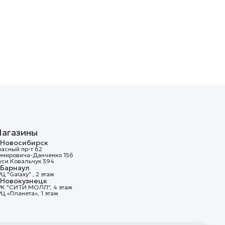
агазины
. Новосибирск
асный пр-т 62
емировича-Данченко 156
уси Ковальчук 394
. Барнаул
Ц "Galaxy" , 2 этаж
. Новокузнецк
РК "СИТИ МОЛЛ", 4 этаж
Ц «Планета», 1 этаж