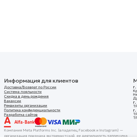
Информация для клиентов
М
г
Доставка/Возврат по России
Кр
Система лояльности
Н
Скидка в день рождения
Д
Вакансии
г
Реквизиты организации
ТР
г
Политика конфиденциальности
Т
Разработка сайтов
ТР
Компания Meta Platforms Inc. (владелец Facebook и Instagram) —
организация признана экстремистской, ее деятельность запрещена