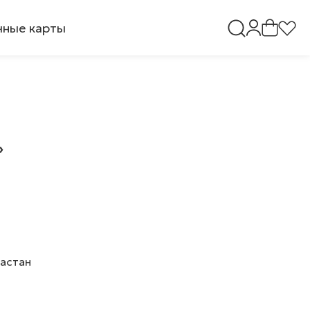
ные карты
»
ластан