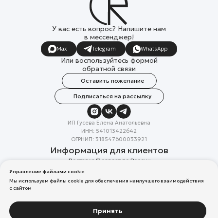
У вас есть вопрос? Напишите нам
в мессенджер!
Max
Telegram
WhatsApp
Или воспользуйтесь формой
обратной связи
Оставить пожелание
Подписаться на рассылку
ИП Гусева Елена Анатольевна
ИНН: 541013422642
ОГРНИП: 318547600033921
Информация для клиентов
Доставка/Возврат по России
Система лояльности
Управление файлами cookie
Скидка в день рождения
Мы используем файлы cookie для обеспечения наилучшего взаимодействия
Вакансии
с сайтом
Реквизиты организации
Политика конфиденциальности
Разработка сайтов
Принять