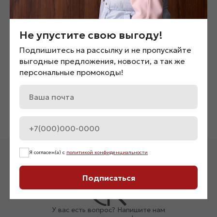
Не упустите свою выгоду!
Подпишитесь на рассылку и не пропускайте
выгодные предложения, новости, а так же
Рубашка джинсовая с
Брюки свободного кро
персональные промокоды!
карманами «06573»
«09588»
4 500
₽
2 600
₽
Нет в наличии
Нет в наличии
Я согласен(а) с
политикой конфиденциальности
Подписаться
У вас есть вопрос? Напишите нам