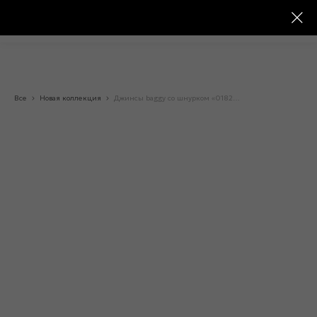
Все
Новая коллекция
Джинсы baggy со шнурком «018286»