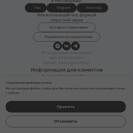
в мессенджер!
Max
Telegram
WhatsApp
Или воспользуйтесь формой
обратной связи
Оставить пожелание
Подписаться на рассылку
ИП Гусева Елена Анатольевна
ИНН: 541013422642
ОГРНИП: 318547600033921
Информация для клиентов
Доставка/Возврат по России
Система лояльности
Управление файлами cookie
Скидка в день рождения
Мы используем файлы cookie для обеспечения наилучшего взаимодействия
Вакансии
с сайтом
Реквизиты организации
Политика конфиденциальности
Разработка сайтов
Принять
Компания Meta Platforms Inc. (владелец Facebook и Instagram) —
Отклонить
организация признана экстремистской, ее деятельность запрещена
на территории России