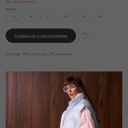
Нет в наличии
Размер
25
26
27
28
29
30
Сообщить о поступлении
Состав: 98% хлопок, 2% эластан
Смотрите также