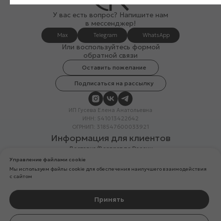
У вас есть вопрос? Напишите нам
в мессенджер!
Max
Telegram
WhatsApp
Или воспользуйтесь формой
обратной связи
Оставить пожелание
Подписаться на рассылку
ИП Гусева Елена Анатольевна
ИНН: 541013422642
ОГРНИП: 318547600033921
Информация для клиентов
Доставка/Возврат по России
Система лояльности
Управление файлами cookie
Скидка в день рождения
Мы используем файлы cookie для обеспечения наилучшего взаимодействия
Вакансии
с сайтом
Реквизиты организации
Политика конфиденциальности
Разработка сайтов
Принять
Компания Meta Platforms Inc. (владелец Facebook и Instagram) —