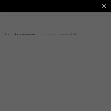
Все
Новая коллекция
Костюм трикотажный «09617»