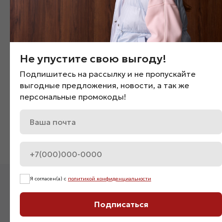
Не упустите свою выгоду!
Подпишитесь на рассылку и не пропускайте
выгодные предложения, новости, а так же
Костюм двойка с корсетным
Костюм oversize на мол
персональные промокоды!
топом «05670»
«075179»
4 700
₽
5 200
₽
Нет в наличии
Я согласен(а) с
политикой конфиденциальности
Подписаться