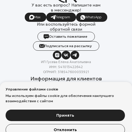
У вас есть вопрос? Напишите нам
в мессенджер!
Max
Telegram
WhatsApp
Или воспользуйтесь формой
обратной связи
Оставить пожелание
Подписаться на рассылку
ИП Гусева Елена Анатольевна
ИНН: 541013422642
ОГРНИП: 318547600033921
Информация для клиентов
Доставка/Возврат по России
Управление файлами cookie
Система лояльности
Скидка в день рождения
Мы используем файлы cookie для обеспечения наилучшего
Вакансии
взаимодействия с сайтом
Реквизиты организации
Политика конфиденциальности
Разработка сайтов
Принять
Компания Meta Platforms Inc. (владелец Facebook и Instagram) —
Отклонить
организация признана экстремистской, ее деятельность запрещена