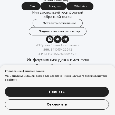
в мессенджер!
Max
Telegram
WhatsApp
Или воспользуйтесь формой
обратной связи
Оставить пожелание
Подписаться на рассылку
ИП Гусева Елена Анатольевна
ИНН: 541013422642
ОГРНИП: 318547600033921
Информация для клиентов
Доставка/Возврат по России
Система лояльности
Управление файлами cookie
Скидка в день рождения
Мы используем файлы cookie для обеспечения наилучшего взаимодействия
Вакансии
с сайтом
Реквизиты организации
Политика конфиденциальности
Разработка сайтов
Принять
Компания Meta Platforms Inc. (владелец Facebook и Instagram) —
Отклонить
организация признана экстремистской, ее деятельность запрещена
на территории России