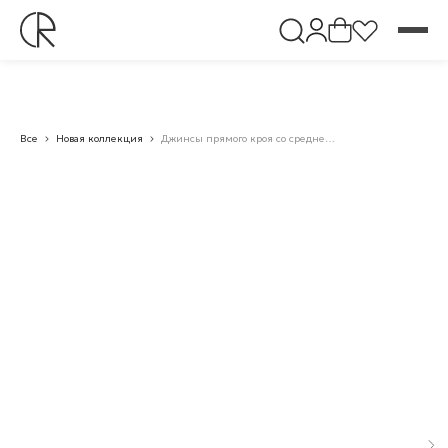
Все
Новая коллекция
Джинсы прямого кроя со средней посадкой «066018»