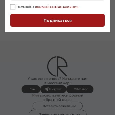
Джинсы «022252»
Сумка в стиле бохо «07
Я согласен(а) с
политикой конфиденциальности
3 500
₽
6 500
₽
Подписаться
У вас есть вопрос? Напишите нам
в мессенджер!
Max
Telegram
WhatsApp
Или воспользуйтесь формой
обратной связи
Оставить пожелание
Подписаться на рассылку