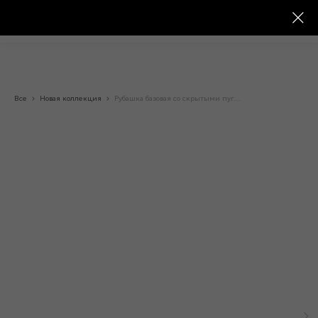
Все
Новая коллекция
Рубашка базовая со скрытыми пуговицами «01732»