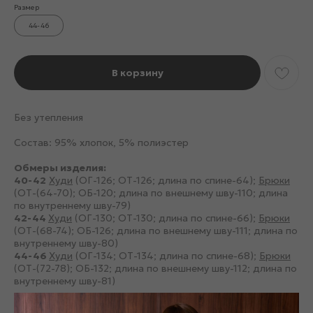
Размер
44-46
В корзину
Без утепления
Состав: 95% хлопок, 5% полиэстер
Обмеры изделия:
40-42
Худи
(ОГ-126; ОТ-126; длина по спине-64);
Брюки
(ОТ-(64-70); ОБ-120; длина по внешнему шву-110; длина
по внутреннему шву-79)
42-44
Худи
(ОГ-130; ОТ-130; длина по спине-66);
Брюки
(ОТ-(68-74); ОБ-126; длина по внешнему шву-111; длина по
внутреннему шву-80)
44-46
Худи
(ОГ-134; ОТ-134; длина по спине-68);
Брюки
(ОТ-(72-78); ОБ-132; длина по внешнему шву-112; длина по
внутреннему шву-81)
Капучино 44-46