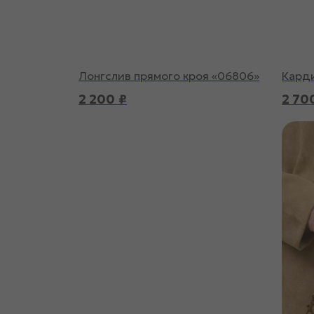
Лонгслив прямого кроя «06806»
Карди
2 200
₽
2 70