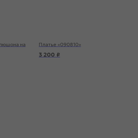
апюшона на
Платье «090810»
3 200
₽