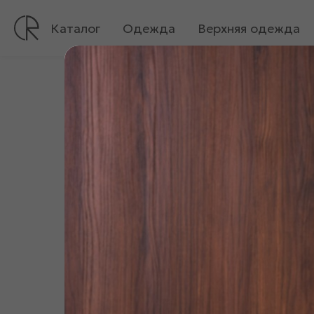
Каталог
Одежда
Верхняя одежда
Все
Ликвидация
До 1000
Жилет «09138»