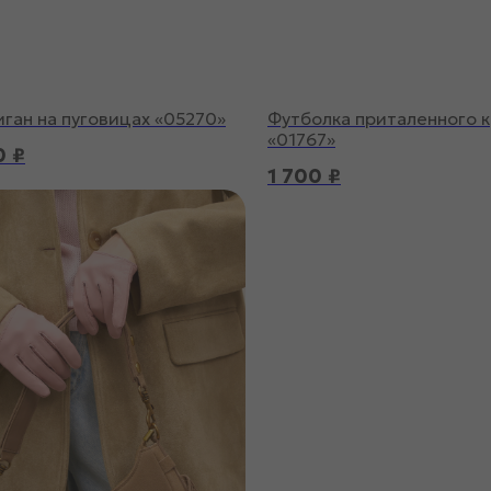
ган на пуговицах «05270»
Футболка приталенного 
«01767»
0
₽
1 700
₽