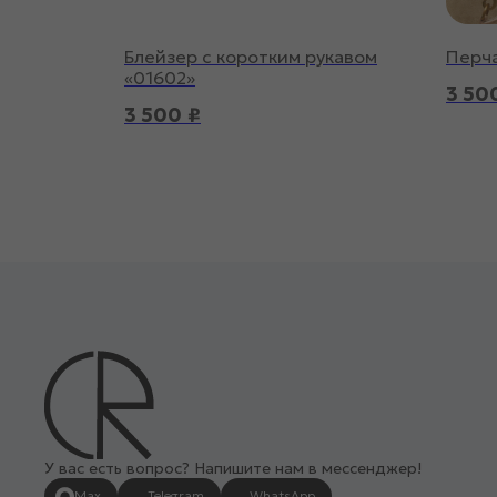
Блейзер с коротким рукавом
Перча
«01602»
3 50
3 500
₽
У вас есть вопрос? Напишите нам в мессенджер!
Max
Telegram
WhatsApp