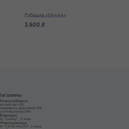
Рубашка «04444»
3 600
₽
агазины
. Новосибирск
асный пр-т 62
емировича-Данченко 156
уси Ковальчук 394
. Барнаул
Ц "Galaxy" , 2 этаж
. Новокузнецк
РК "СИТИ МОЛЛ", 4 этаж