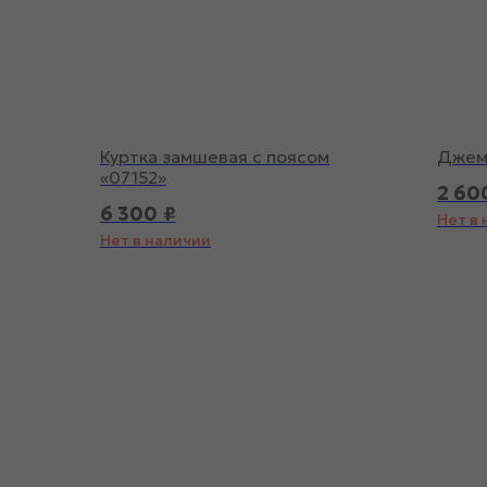
Куртка замшевая с поясом
Джем
«07152»
2 60
6 300
₽
Нет в
Нет в наличии