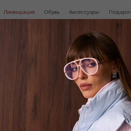
Ликвидация
Обувь
Аксессуары
Подароч
Жилет «09138»
900
₽
180
₽
Нет в наличии
Размер
42-44
Сообщить о поступлен