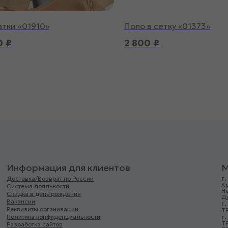
тки «01910»
Поло в сетку «01373»
0
₽
2 800
₽
Информация для клиентов
М
г
Доставка/Возврат по России
Кр
Система лояльности
Н
Скидка в день рождения
Д
Вакансии
г
Реквизиты организации
ТР
г
Политика конфиденциальности
Т
Разработка сайтов