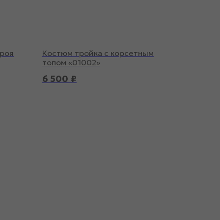
кроя
Костюм тройка с корсетным
топом «01002»
6 500
₽