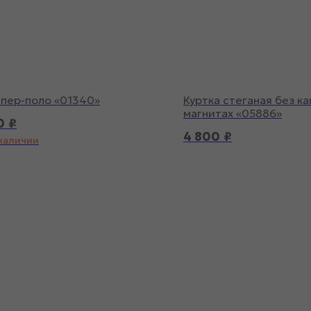
пер-поло «01340»
Куртка стеганая без к
магнитах «05886»
0
₽
4 800
₽
 наличии