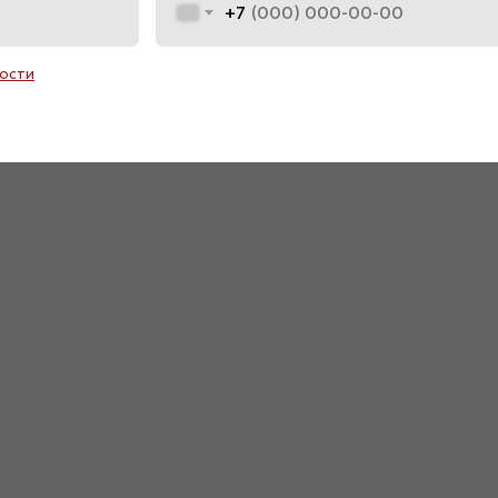
+7
ости