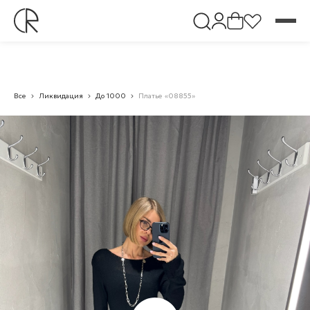
Все
Ликвидация
До 1000
Платье «08855»