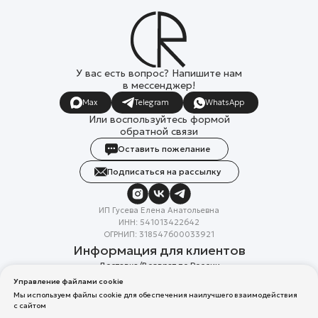
У вас есть вопрос? Напишите нам
в мессенджер!
Max
Telegram
WhatsApp
Или воспользуйтесь формой
обратной связи
Оставить пожелание
Подписаться на рассылку
ИП Гусева Елена Анатольевна
ИНН: 541013422642
ОГРНИП: 318547600033921
Информация для клиентов
Доставка/Возврат по России
Система лояльности
Управление файлами cookie
Скидка в день рождения
Мы используем файлы cookie для обеспечения наилучшего взаимодействия
Вакансии
с сайтом
Реквизиты организации