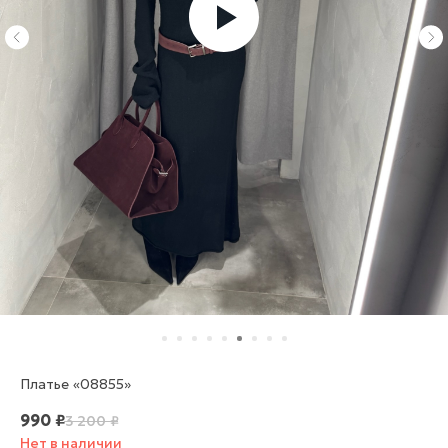
Платье «08855»
990
₽
3 200
₽
Нет в наличии