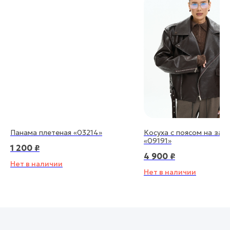
Панама плетеная «03214»
Косуха с поясом на зам
«09191»
1 200
₽
4 900
₽
Нет в наличии
Нет в наличии