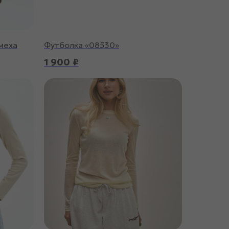
меха
Футболка «08530»
1 900
₽