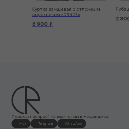
Куртка замшевая с отложным
Руба
воротником «09323»
2 80
6 900
₽
У вас есть вопрос? Напишите нам в мессенджер!
Max
Telegram
WhatsApp