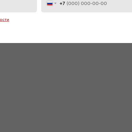
+7
ости