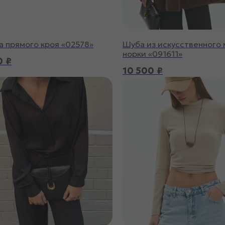
а прямого кроя «02578»
Шуба из искусственного 
норки «091611»
0
₽
10 500
₽