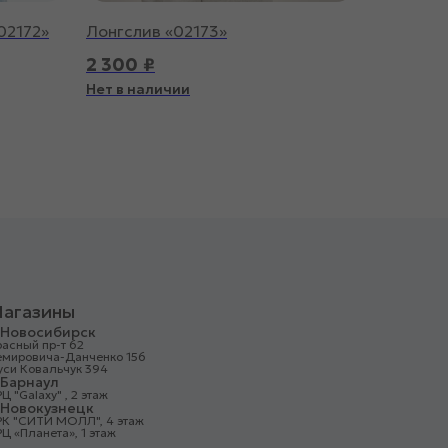
02172»
Лонгслив «02173»
2 300
₽
Нет в наличии
агазины
. Новосибирск
асный пр-т 62
емировича-Данченко 156
уси Ковальчук 394
. Барнаул
Ц "Galaxy" , 2 этаж
. Новокузнецк
РК "СИТИ МОЛЛ", 4 этаж
Ц «Планета», 1 этаж