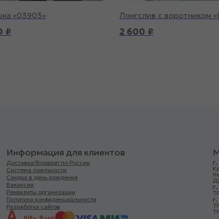
шка «03903»
Лонгслив с воротником «
0
₽
2 600
₽
Информация для клиентов
М
г
Доставка/Возврат по России
Кр
Система лояльности
Н
Скидка в день рождения
Д
Вакансии
г
Реквизиты организации
ТР
г
Политика конфиденциальности
Т
Разработка сайтов
ТР