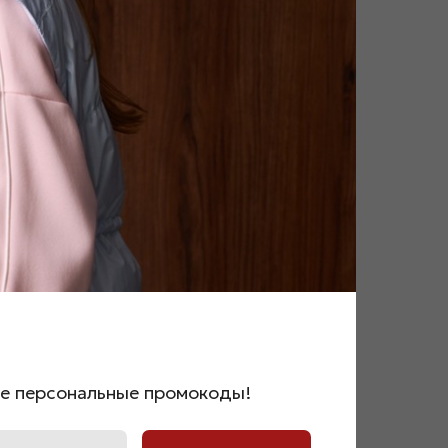
ии
по спине-133)
по спине-133)
по спине-133)
же персональные промокоды!