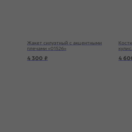
Жакет силуэтный с акцентными
Костю
плечами «01526»
кулис
4 300
₽
4 60