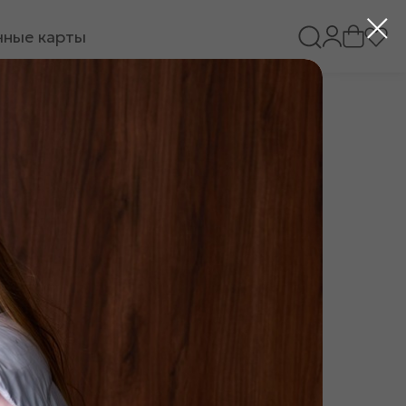
ные карты
 горошек «05958»