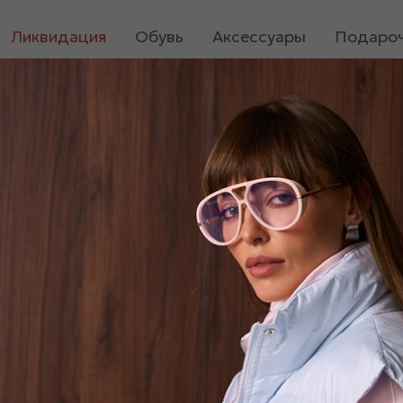
Ликвидация
Обувь
Аксессуары
Подароч
Атласное платье макси в горошек «05958»
Атласное платье макси в
1 700
₽
3 400
₽
Нет в наличии
Размер
44-46
Цвет