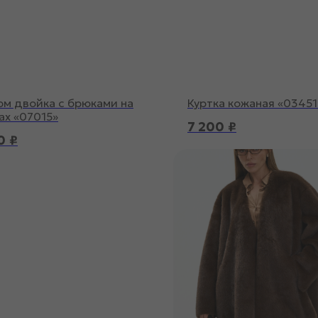
м двойка с брюками на
Куртка кожаная «03451
ах «07015»
7 200
₽
0
₽