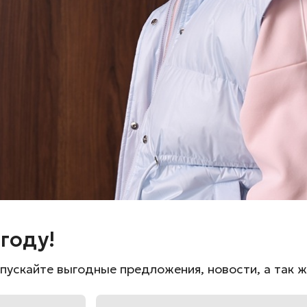
Сообщить о поступлен
Состав: 100% полиэстер
Обмеры изделия:
40-42 (ОГ-88; ОТ-74; длина 
42-44 (ОГ-92; ОТ-78; длина 
44-46 (ОГ-96; ОТ-82; длина 
году!
пускайте выгодные предложения, новости, а так 