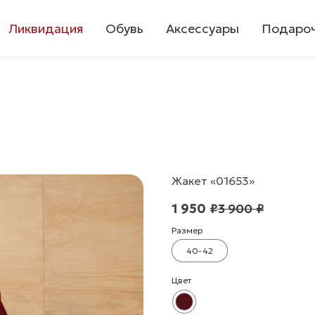
Ликвидация
Обувь
Аксессуары
Подароч
Жакет «01653»
1 950
₽
3 900
₽
Размер
40-42
Цвет