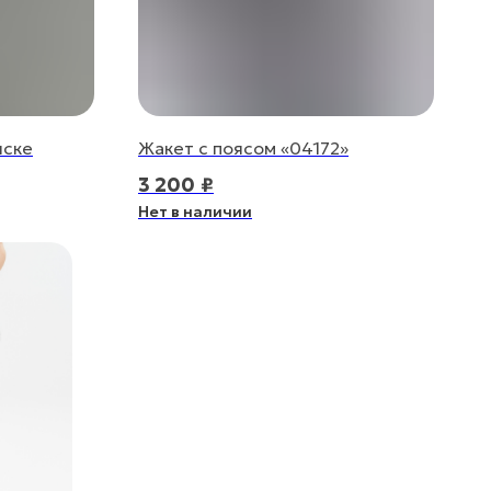
иске
Жакет с поясом «04172»
3 200
₽
Нет в наличии