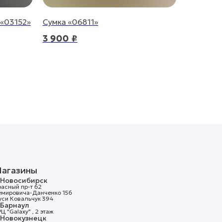
«03152»
Сумка «06811»
3 900
₽
агазины
. Новосибирск
асный пр-т 62
емировича-Данченко 156
уси Ковальчук 394
. Барнаул
Ц "Galaxy" , 2 этаж
. Новокузнецк