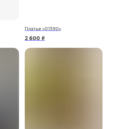
Платье «01390»
2 600
₽