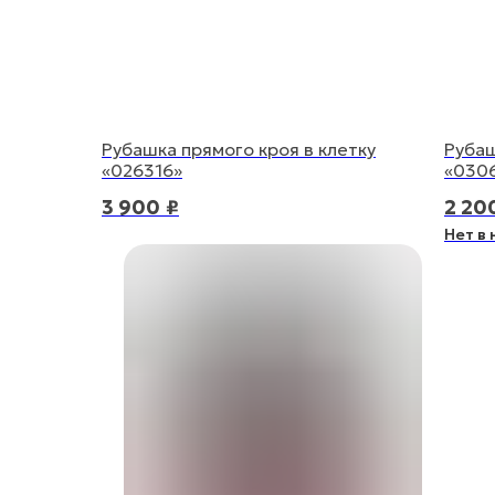
Рубашка прямого кроя в клетку
Рубаш
«026316»
«030
3 900
₽
2 20
Нет в