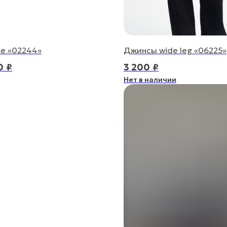
е «02244»
Джинсы wide leg «06225»
0
₽
3 200
₽
Нет в наличии