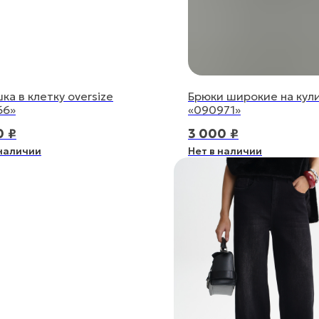
ка в клетку oversize
Брюки широкие на кул
66»
«090971»
0
₽
3 000
₽
 наличии
Нет в наличии