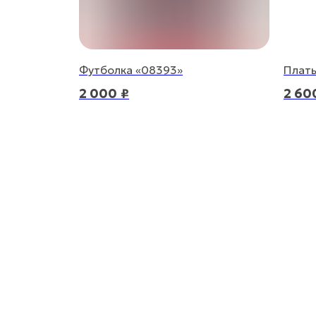
Футболка «08393»
Плать
2 000
₽
2 60