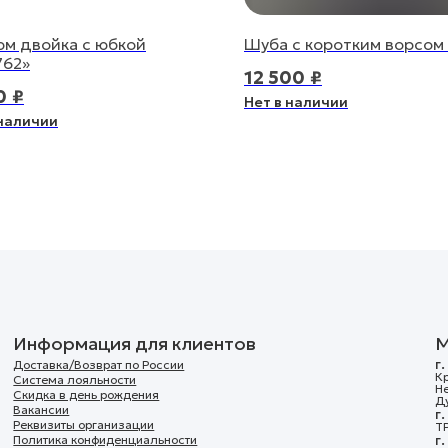
м двойка с юбкой
Шуба с коротким ворсом 
762»
12 500
₽
0
₽
Нет в наличии
 наличии
Информация для клиентов
М
г
Доставка/Возврат по России
Кр
Система лояльности
Н
Скидка в день рождения
Д
Вакансии
г
Реквизиты организации
ТР
г
Политика конфиденциальности