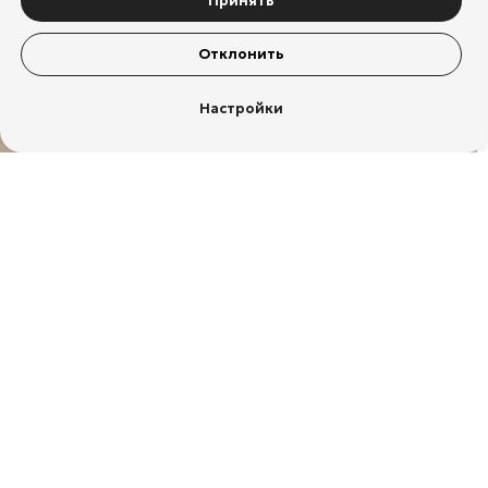
Принять
Отклонить
Настройки
Полусапоги «09091»
Ботильоны «09603»
5 900
₽
4 900
₽