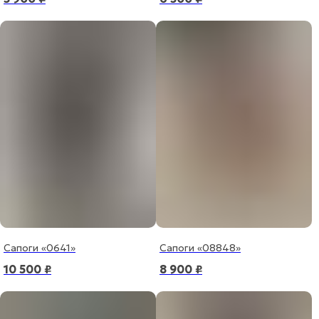
Сапоги «0641»
Сапоги «08848»
10 500
₽
8 900
₽