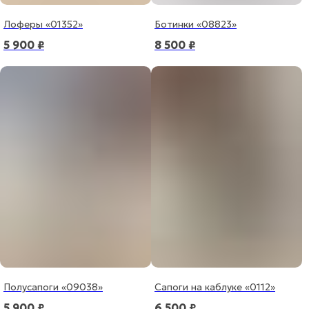
Лоферы «01352»
Ботинки «08823»
5 900
₽
8 500
₽
Полусапоги «09038»
Сапоги на каблуке «0112»
5 900
₽
6 500
₽