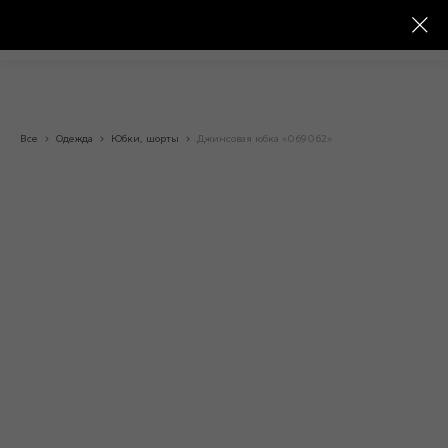
Все
Одежда
Юбки, шорты
Джинсовая юбка «069062»