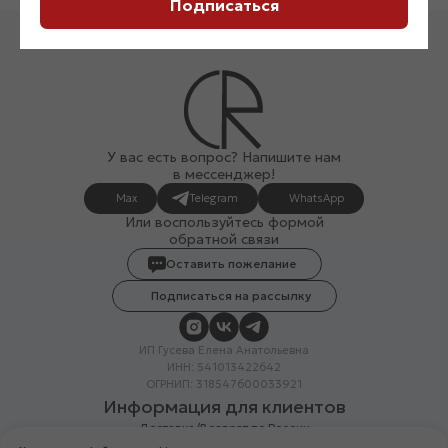
Подписаться
У вас есть вопрос? Напишите нам
в мессенджер!
Max
Telegram
WhatsApp
Или воспользуйтесь формой
обратной связи
Оставить пожелание
Подписаться на рассылку
ИП Гусева Елена Анатольевна
ИНН: 541013422642
ОГРНИП: 318547600033921
Информация для клиентов
Доставка/Возврат по России
Система лояльности