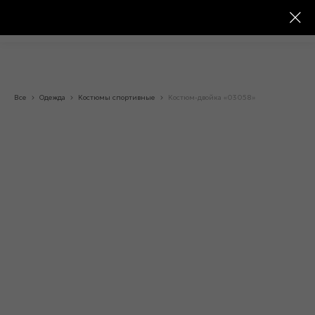
Все
Одежда
Костюмы спортивные
Костюм-двойка «03058»