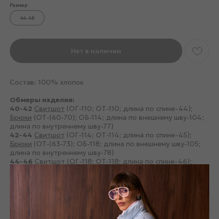
Размер
44-46
Нет в наличии
Состав: 100% хлопок
Обмеры изделия:
40-42
Свитшот
(ОГ-110; ОТ-110; длина по спине-44);
Брюки
(ОТ-(60-70); ОБ-114; длина по внешнему шву-104;
длина по внутреннему шву-77)
42-44
Свитшот
(ОГ-114; ОТ-114; длина по спине-45);
Брюки
(ОТ-(63-73); ОБ-118; длина по внешнему шву-105;
длина по внутреннему шву-78)
44-46
Свитшот
(ОГ-118; ОТ-118; длина по спине-46);
Брюки
(ОТ-(66-76); ОБ-122; длина по внешнему шву-106;
длина по внутреннему шву-79)
Смотрите также