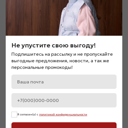
Не упустите свою выгоду!
Подпишитесь на рассылку и не пропускайте
выгодные предложения, новости, а так же
персональные промокоды!
Парка на кулиске «015952»
Куртка oversize укороч
«060750»
5 900
₽
6 900
₽
Нет в наличии
Я согласен(а) с
политикой конфиденциальности