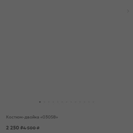
Костюм-двойка «03058»
2 250
₽
4 500
₽