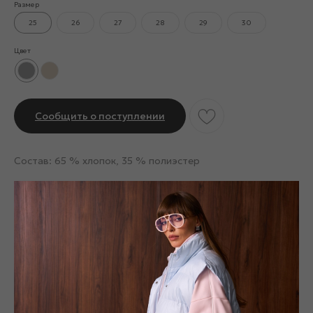
Размер
25
26
27
28
29
30
Цвет
Сообщить о поступлении
Состав: 65 % хлопок, 35 % полиэстер
Смотрите также