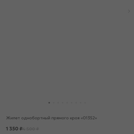
Жилет однобортный прямого кроя «01352»
1 350
₽
4 500
₽