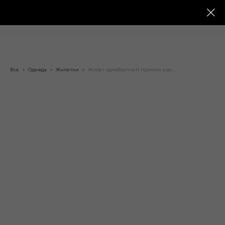
Все
Одежда
Жилетки
Жилет однобортный прямого кроя «01352»