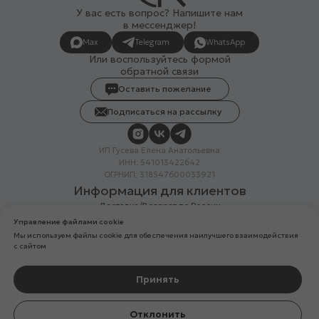
У вас есть вопрос? Напишите нам
в мессенджер!
Max
Telegram
WhatsApp
Или воспользуйтесь формой
обратной связи
Оставить пожелание
Подписаться на рассылку
ИП Гусева Елена Анатольевна
ИНН: 541013422642
ОГРНИП: 318547600033921
Информация для клиентов
Доставка/Возврат по России
Система лояльности
Управление файлами cookie
Скидка в день рождения
Мы используем файлы cookie для обеспечения наилучшего взаимодействия
Вакансии
с сайтом
Реквизиты организации
Политика конфиденциальности
Разработка сайтов
Принять
Компания Meta Platforms Inc. (владелец Facebook и Instagram) —
Отклонить
организация признана экстремистской, ее деятельность запрещена