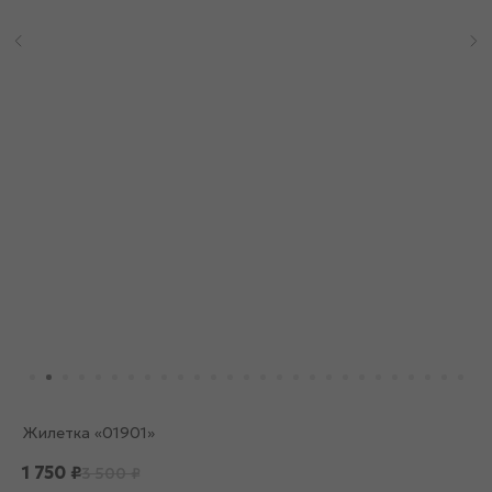
Жилетка «01901»
1 750
₽
3 500
₽