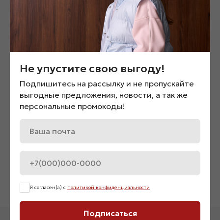
Не упустите свою выгоду!
Подпишитесь на рассылку и не пропускайте
выгодные предложения, новости, а так же
персональные промокоды!
Брюки спортивные с флисовым
Снуд «07634»
подкладом «02569»
1 200
₽
4 500
₽
Я согласен(а) с
политикой конфиденциальности
Подписаться