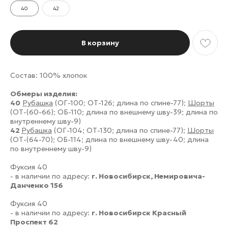
40
42
В корзину
Состав: 100% хлопок
Обмеры изделия:
40
Рубашка
(ОГ-100; ОТ-126; длина по спине-77);
Шорты
(ОТ-(60-66); ОБ-110; длина по внешнему шву-39; длина по
внутреннему шву-9)
42
Рубашка
(ОГ-104; ОТ-130; длина по спине-77);
Шорты
(ОТ-(64-70); ОБ-114; длина по внешнему шву-40; длина
по внутреннему шву-9)
Фуксия 40
- в наличии по адресу:
г. Новосибирск, Немировича-
Данченко 156
Фуксия 40
- в наличии по адресу:
г. Новосибирск Красный
Проспект 62