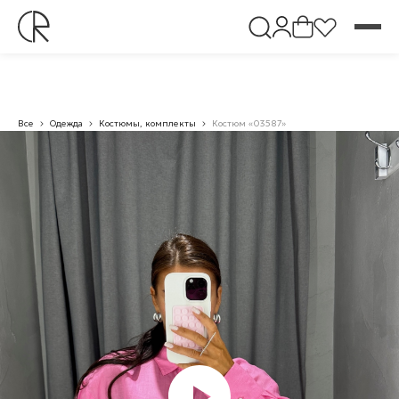
Все
Одежда
Костюмы, комплекты
Костюм «03587»