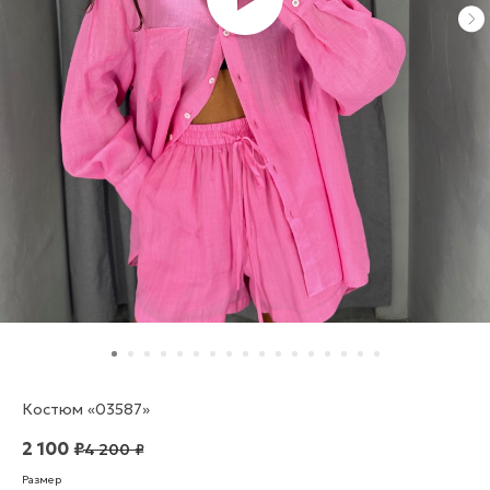
Костюм «03587»
2 100
₽
4 200
₽
Размер