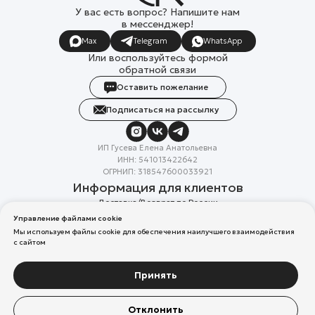
У вас есть вопрос? Напишите нам
в мессенджер!
Max
Telegram
WhatsApp
Или воспользуйтесь формой
обратной связи
Оставить пожелание
Подписаться на рассылку
ИП Гусева Елена Анатольевна
ИНН: 541013422642
ОГРНИП: 318547600033921
Информация для клиентов
Доставка/Возврат по России
Система лояльности
Управление файлами cookie
Скидка в день рождения
Мы используем файлы cookie для обеспечения наилучшего взаимодействия
Вакансии
с сайтом
Реквизиты организации
Политика конфиденциальности
Разработка сайтов
Принять
Компания Meta Platforms Inc. (владелец Facebook и Instagram) —
Отклонить
организация признана экстремистской, ее деятельность запрещена