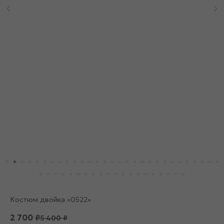
Костюм двойка «0522»
2 700
₽
5 400
₽