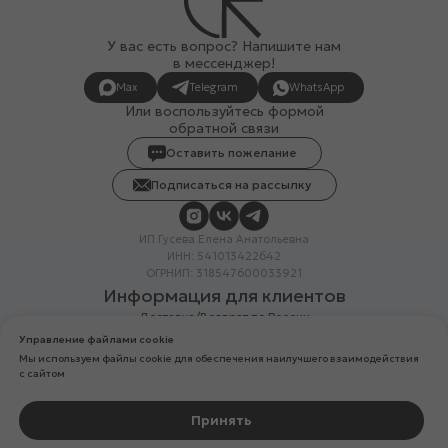
У вас есть вопрос? Напишите нам
в мессенджер!
Max
Telegram
WhatsApp
Или воспользуйтесь формой
обратной связи
Оставить пожелание
Подписаться на рассылку
ИП Гусева Елена Анатольевна
ИНН: 541013422642
ОГРНИП: 318547600033921
Информация для клиентов
Доставка/Возврат по России
Система лояльности
Управление файлами cookie
Скидка в день рождения
Мы используем файлы cookie для обеспечения наилучшего взаимодействия
Вакансии
с сайтом
Реквизиты организации
Политика конфиденциальности
Разработка сайтов
Принять