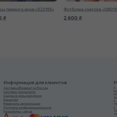
ы прямого кроя «022195»
Футболка oversize «0801
0
₽
2 600
₽
Информация для клиентов
М
г
Доставка/Возврат по России
Кр
Система лояльности
Н
Скидка в день рождения
Д
Вакансии
г
Реквизиты организации
ТР
г
Политика конфиденциальности
Т
Разработка сайтов
ТР