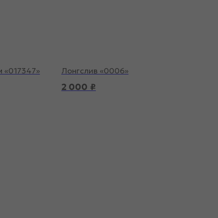
 «017347»
Лонгслив «0006»
2 000
₽