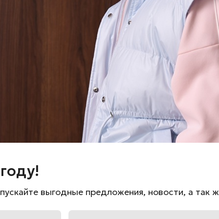
Размер единый 40-46
Состав: 100% хлопок
Кофейный
-в наличии по адресу:
г.Нов
году!
пускайте выгодные предложения, новости, а так 