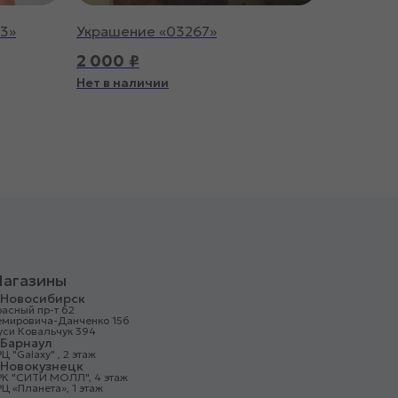
53»
Украшение «03267»
2 000
₽
Нет в наличии
агазины
. Новосибирск
асный пр-т 62
емировича-Данченко 156
уси Ковальчук 394
. Барнаул
Ц "Galaxy" , 2 этаж
. Новокузнецк
РК "СИТИ МОЛЛ", 4 этаж
Ц «Планета», 1 этаж