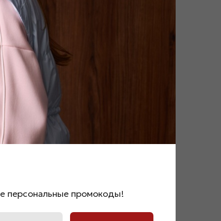
осибирск Красный проспект 62
же персональные промокоды!