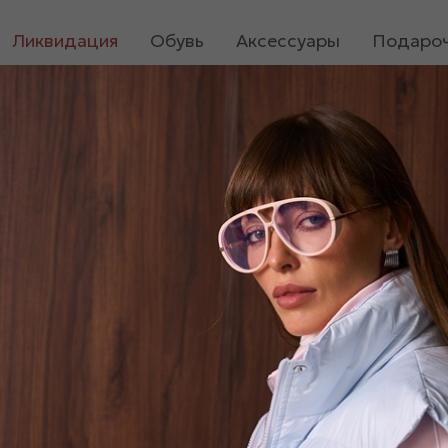
Ликвидация
Обувь
Аксессуары
Подароч
Платье «04410»
1 800
₽
4 500
₽
Размер
Единый 40-46
В корзину