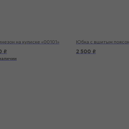
незон на кулиске «00101»
Юбка с вшитым поясом
0
₽
2 500
₽
 наличии