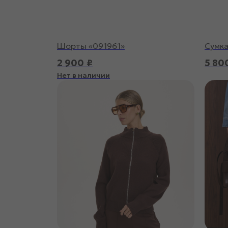
Шорты «091961»
Сумка
2 900
₽
5 80
Нет в наличии