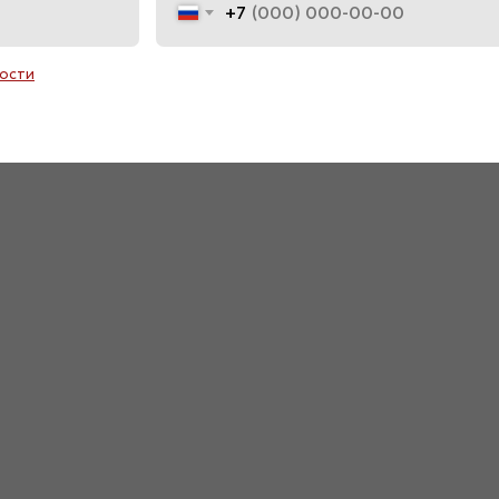
+7
ости