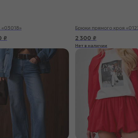
 «03018»
Брюки прямого кроя «012
0
₽
2 300
₽
Нет в наличии