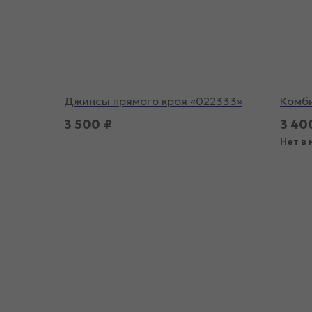
Джинсы прямого кроя «022333»
Комби
3 500
₽
3 40
Нет в