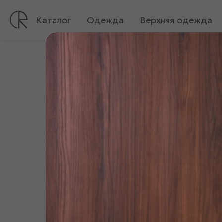
Каталог
Одежда
Верхняя одежда
Все
Одежда
Платья, туники
Платье «04410»