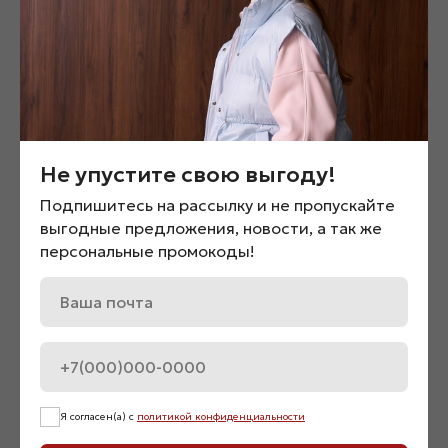
Смотрите также
Не упустите свою выгоду!
Подпишитесь на рассылку и не пропускайте
выгодные предложения, новости, а так же
персональные промокоды!
Топ двойной «07596»
Джинсы с необработан
срезом «01462»
2 500
₽
5 200
₽
Я согласен(а) с
политикой конфиденциальности