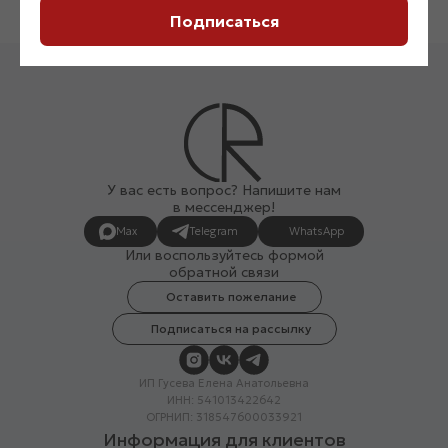
Подписаться
У вас есть вопрос? Напишите нам
в мессенджер!
Max
Telegram
WhatsApp
Или воспользуйтесь формой
обратной связи
Оставить пожелание
Подписаться на рассылку
ИП Гусева Елена Анатольевна
ИНН: 541013422642
ОГРНИП: 318547600033921
Информация для клиентов