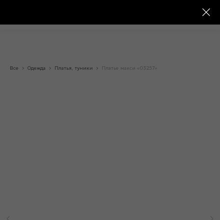
Все
Одежда
Платья, туники
Платье макси «03257»