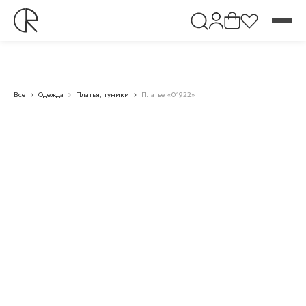
Все
Одежда
Платья, туники
Платье «01922»