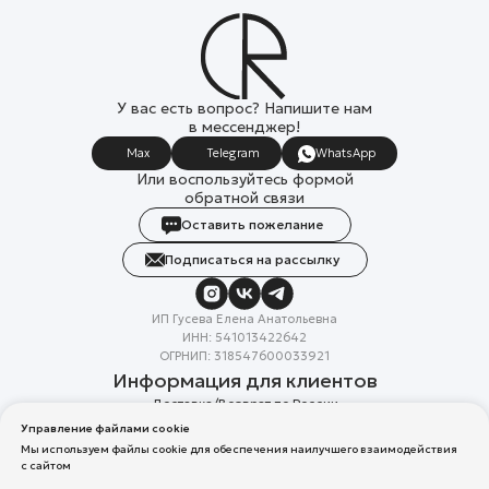
У вас есть вопрос? Напишите нам
в мессенджер!
Max
Telegram
WhatsApp
Или воспользуйтесь формой
обратной связи
Оставить пожелание
Подписаться на рассылку
ИП Гусева Елена Анатольевна
ИНН: 541013422642
ОГРНИП: 318547600033921
Информация для клиентов
Доставка/Возврат по России
Система лояльности
Управление файлами cookie
Скидка в день рождения
Мы используем файлы cookie для обеспечения наилучшего взаимодействия
Вакансии
с сайтом
Реквизиты организации
Политика конфиденциальности