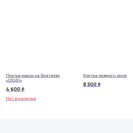
выгодные предложения, новости, а так же
персональные промокоды!
+7
Я согласен(а) с
политикой конфиденциальности
Подписаться
Платье макси на бретелях
Куртка прямого кроя «
«05551»
8 500
₽
4 600
₽
Нет в наличии