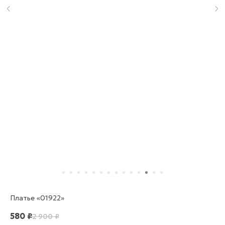
Платье «01922»
580
₽
2 900
₽