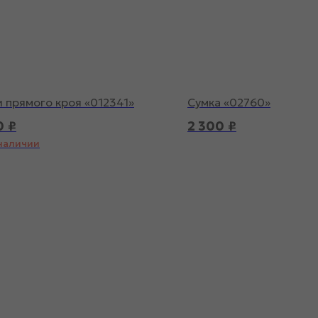
 прямого кроя «012341»
Сумка «02760»
0
₽
2 300
₽
 наличии