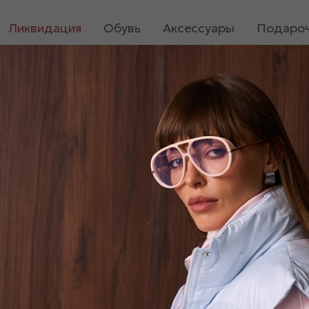
Ликвидация
Обувь
Аксессуары
Подароч
Шифоновое платье с цветочными принтом «010130»
Шифоновое платье с цве
2 800
₽
Нет в наличии
Размер
40
42
44
Цвет