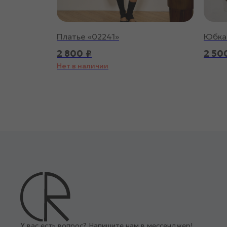
Платье «02241»
Юбка 
2 800
₽
2 50
Нет в наличии
У вас есть вопрос? Напишите нам в мессенджер!