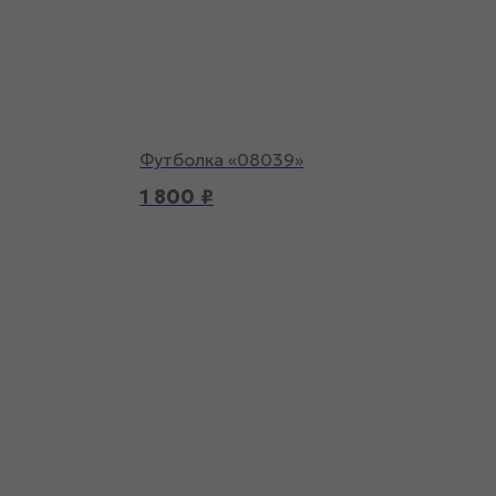
Футболка «08039»
1 800
₽