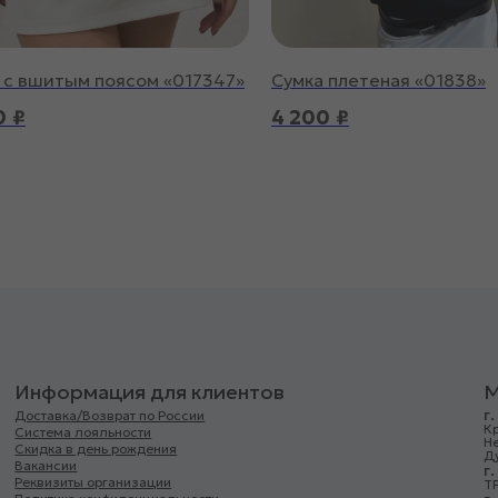
с вшитым поясом «017347»
Сумка плетеная «01838»
0
₽
4 200
₽
Информация для клиентов
М
г
Доставка/Возврат по России
Кр
Система лояльности
Н
Скидка в день рождения
Д
Вакансии
г
Реквизиты организации
ТР