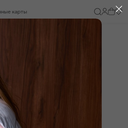
ные карты
точными принтом «010130»
46