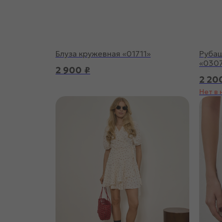
Блуза кружевная «01711»
Рубаш
«030
2 900
₽
2 20
Нет в