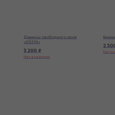
Джинсы свободного кроя
Брюки
«03210»
2 30
3 200
₽
Нет в
Нет в наличии