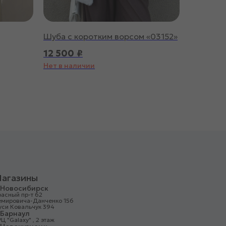
Шуба с коротким ворсом «03152»
12 500
₽
Нет в наличии
агазины
. Новосибирск
асный пр-т 62
емировича-Данченко 156
уси Ковальчук 394
. Барнаул
Ц "Galaxy" , 2 этаж