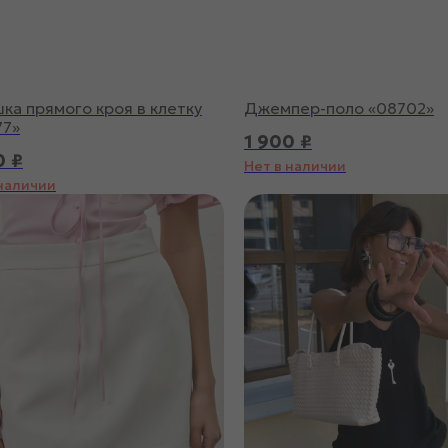
ка прямого кроя в клетку
Джемпер-поло «08702»
77»
1 900
₽
0
₽
Нет в наличии
 наличии