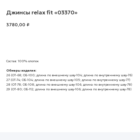
Джинсы relax fit «03370»
3780,00
₽
В корзину
Состав: 100% хлопок
Обмеры изделия:
26 (ОТ-68; ОБ-100; длина по внешнему шву-104; длина по внутреннему шву-76)
27 (ОТ-74; ОБ-104; длина по внешнему шву-105; длина по внутреннему шву-77)
28 (ОТ-78; ОБ-108; длина по внешнему шву-106; длина по внутреннему шву-78)
29 (ОТ-80; ОБ-112; длина по внешнему шву-106; длина по внутреннему шву-78)