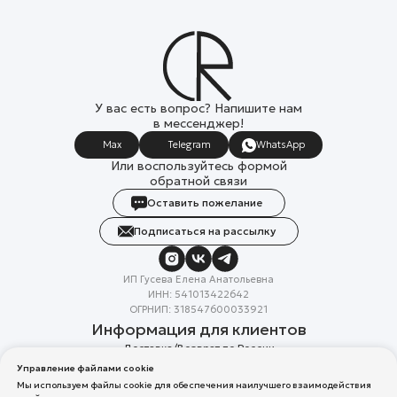
У вас есть вопрос? Напишите нам
в мессенджер!
Max
Telegram
WhatsApp
Или воспользуйтесь формой
обратной связи
Оставить пожелание
Подписаться на рассылку
ИП Гусева Елена Анатольевна
ИНН: 541013422642
ОГРНИП: 318547600033921
Информация для клиентов
Доставка/Возврат по России
Система лояльности
Управление файлами cookie
Скидка в день рождения
Мы используем файлы cookie для обеспечения наилучшего взаимодействия
Вакансии