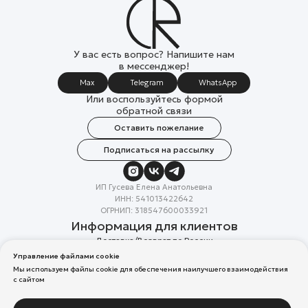
У вас есть вопрос? Напишите нам
в мессенджер!
Max
Telegram
WhatsApp
Или воспользуйтесь формой
обратной связи
Оставить пожелание
Подписаться на рассылку
ИП Гусева Елена Анатольевна
ИНН: 541013422642
ОГРНИП: 318547600033921
Информация для клиентов
Доставка/Возврат по России
Система лояльности
Управление файлами cookie
Скидка в день рождения
Мы используем файлы cookie для обеспечения наилучшего взаимодействия
Вакансии
с сайтом
Реквизиты организации
Политика конфиденциальности
Разработка сайтов