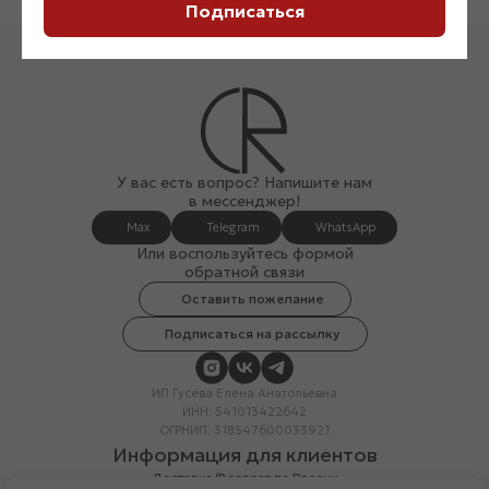
Подписаться
У вас есть вопрос? Напишите нам
в мессенджер!
Max
Telegram
WhatsApp
Или воспользуйтесь формой
обратной связи
Оставить пожелание
Подписаться на рассылку
ИП Гусева Елена Анатольевна
ИНН: 541013422642
ОГРНИП: 318547600033921
Информация для клиентов
Доставка/Возврат по России