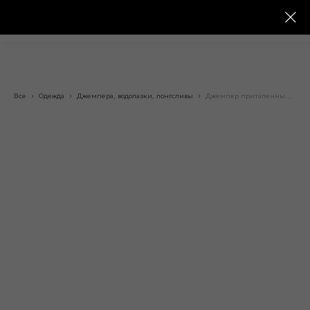
Все
Одежда
Джемпера, водолазки, лонгсливы
Джемпер приталенный на пуговицах «09432»