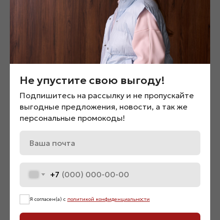
Не упустите свою выгоду!
Подпишитесь на рассылку и не пропускайте
выгодные предложения, новости, а так же
персональные промокоды!
Костюм двойка «04711»
Жилет двубортный over
«03316»
3 900
₽
+7
5 900
₽
Нет в наличии
Нет в наличии
Я согласен(а) с
политикой конфиденциальности