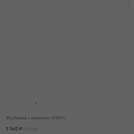
Футболка с принтом «01811»
1 140
₽
1 900
₽