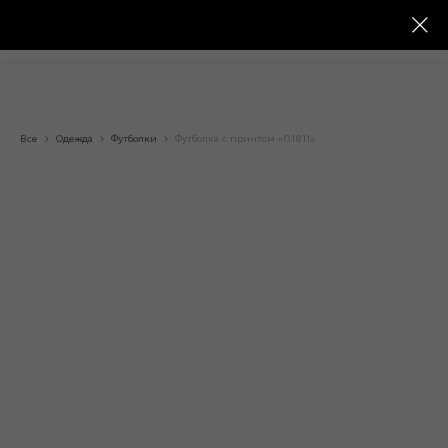
Все
Одежда
Футболки
Футболка с принтом «01811»