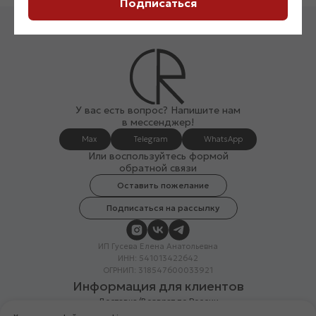
Подписаться
У вас есть вопрос? Напишите нам
в мессенджер!
Max
Telegram
WhatsApp
Или воспользуйтесь формой
обратной связи
Оставить пожелание
Подписаться на рассылку
ИП Гусева Елена Анатольевна
ИНН: 541013422642
ОГРНИП: 318547600033921
Информация для клиентов
Доставка/Возврат по России
Система лояльности