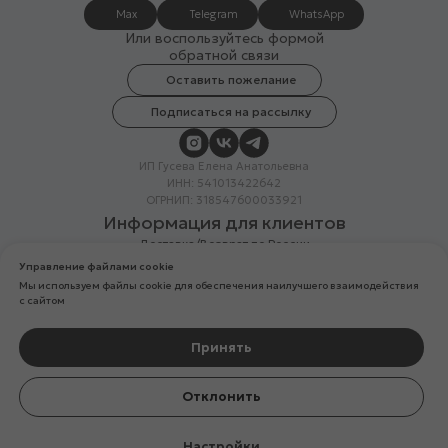
Max
Telegram
WhatsApp
Или воспользуйтесь формой
обратной связи
Оставить пожелание
Подписаться на рассылку
ИП Гусева Елена Анатольевна
ИНН: 541013422642
ОГРНИП: 318547600033921
Информация для клиентов
Доставка/Возврат по России
Система лояльности
Управление файлами cookie
Скидка в день рождения
Мы используем файлы cookie для обеспечения наилучшего взаимодействия
Вакансии
с сайтом
Реквизиты организации
Политика конфиденциальности
Разработка сайтов
Принять
Компания Meta Platforms Inc. (владелец Facebook и Instagram) —
Отклонить
организация признана экстремистской, ее деятельность запрещена
на территории России
Настройки