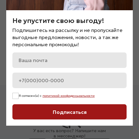
Не упустите свою выгоду!
Подпишитесь на рассылку и не пропускайте
выгодные предложения, новости, а так же
Жакет с акцентными рукавами
Футболка прямого кроя
персональные промокоды!
«01329»
принтом «02979»
3 900
₽
1 900
₽
Нет в наличии
Я согласен(а) с
политикой конфиденциальности
Подписаться
У вас есть вопрос? Напишите нам
в мессенджер!