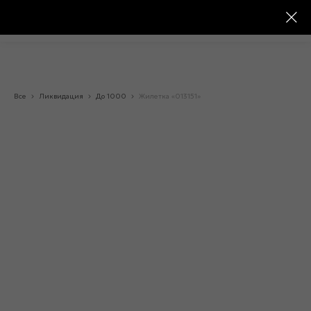
Все
Ликвидация
До 1000
Жилетка «013151»