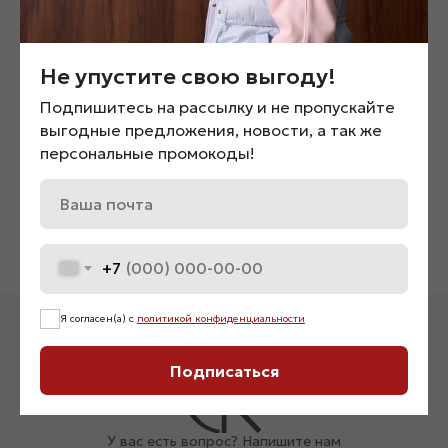
Не упустите свою выгоду!
Подпишитесь на рассылку и не пропускайте
выгодные предложения, новости, а так же
персональные промокоды!
Куртка замшевая с двойным
Футболка oversize «080
воротником «08770»
2 600
₽
6 900
₽
+7
Я согласен(а) с
политикой конфиденциальности
Подписаться
У вас есть вопрос? Напишите нам