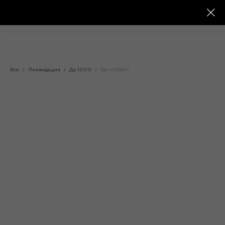
Все
Ликвидация
До 1000
Топ «0660»