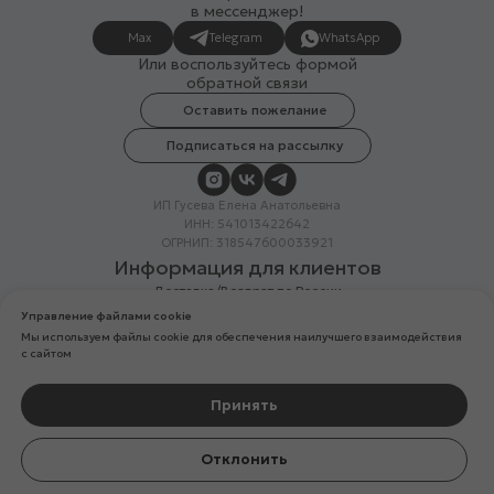
в мессенджер!
Max
Telegram
WhatsApp
Или воспользуйтесь формой
обратной связи
Оставить пожелание
Подписаться на рассылку
ИП Гусева Елена Анатольевна
ИНН: 541013422642
ОГРНИП: 318547600033921
Информация для клиентов
Доставка/Возврат по России
Система лояльности
Управление файлами cookie
Скидка в день рождения
Мы используем файлы cookie для обеспечения наилучшего взаимодействия
Вакансии
с сайтом
Реквизиты организации
Политика конфиденциальности
Разработка сайтов
Принять
Компания Meta Platforms Inc. (владелец Facebook и Instagram) —
Отклонить
организация признана экстремистской, ее деятельность запрещена
на территории России