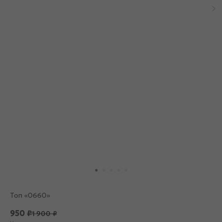
Топ «0660»
950
₽
1 900
₽