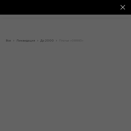
Все
Ликвидация
До 2000
Платье «08885»