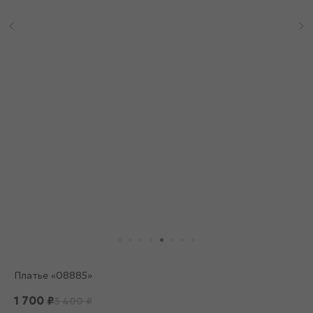
Платье «08885»
1 700
₽
3 400
₽