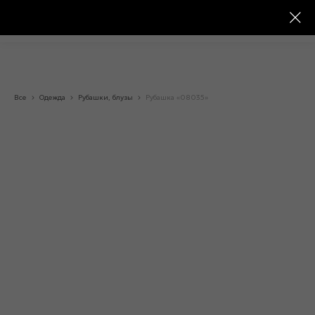
Все
Одежда
Рубашки, блузы
Рубашка «08035»