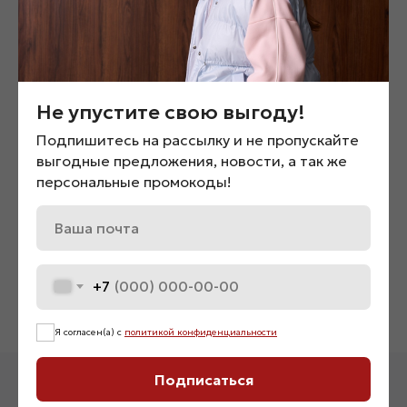
Не упустите свою выгоду!
Подпишитесь на рассылку и не пропускайте
выгодные предложения, новости, а так же
персональные промокоды!
Джинсы прямого кроя с
Рубашка «01810»
высокой посадкой «01286»
2 900
₽
5 600
₽
+7
Нет в наличии
Я согласен(а) с
политикой конфиденциальности
Подписаться