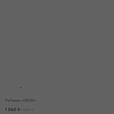
Рубашка «08035»
1 040
₽
2 600
₽