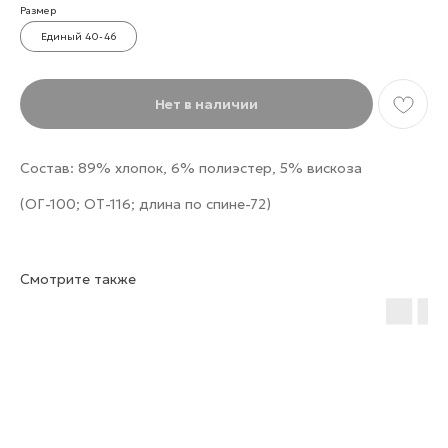
Размер
Единый 40-46
Нет в наличии
Состав: 89% хлопок, 6% полиэстер, 5% вискоза
(ОГ-100; ОТ-116; длина по спине-72)
Смотрите также
Не упустите свою выгоду!
Подпишитесь на рассылку и не пропускайте
выгодные предложения, новости, а так же
персональные промокоды!