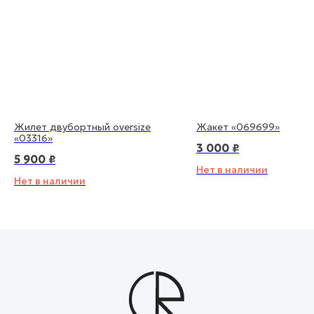
Я согласен(а) с
политикой конфиденциальности
Жилет двубортный oversize
Жакет «069699»
Подписаться
«03316»
3 000
₽
5 900
₽
Нет в наличии
Нет в наличии