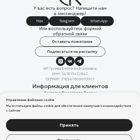
У вас есть вопрос? Напишите нам
в мессенджер!
Max
Telegram
WhatsApp
Или воспользуйтесь формой
обратной связи
Оставить пожелание
Подписаться на рассылку
ИП Гусева Елена Анатольевна
ИНН: 541013422642
ОГРНИП: 318547600033921
Информация для клиентов
Доставка/Возврат по России
Система лояльности
Управление файлами cookie
Скидка в день рождения
Мы используем файлы cookie для обеспечения наилучшего взаимодействия
Вакансии
с сайтом
Реквизиты организации
Политика конфиденциальности
Разработка сайтов
Принять
Компания Meta Platforms Inc. (владелец Facebook и Instagram) —