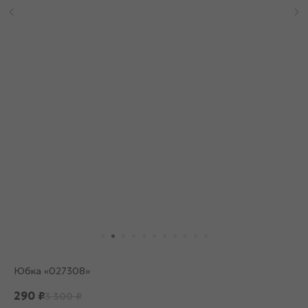
Юбка «027308»
290
₽
3 300
₽