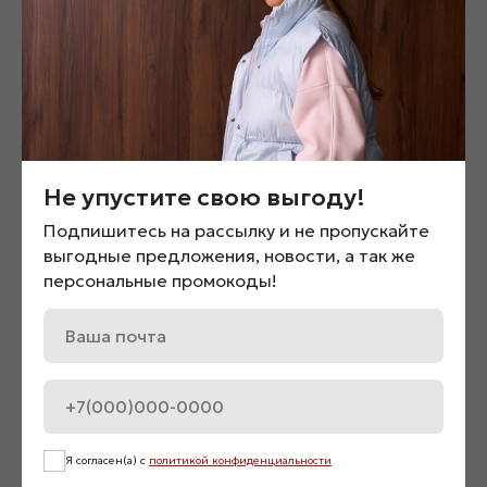
Смотрите также
Не упустите свою выгоду!
Подпишитесь на рассылку и не пропускайте
выгодные предложения, новости, а так же
персональные промокоды!
Ремень «01037»
Джинсы прямого кроя с
высокой посадкой «012
1 200
₽
5 600
₽
Нет в наличии
Я согласен(а) с
политикой конфиденциальности
Нет в наличии