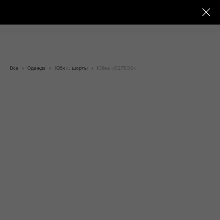
Все
Одежда
Юбки, шорты
Юбка «027308»