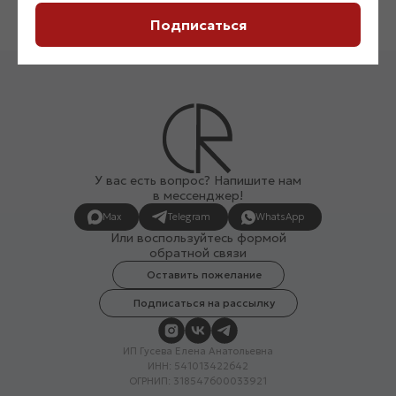
Подписаться
У вас есть вопрос? Напишите нам
в мессенджер!
Max
Telegram
WhatsApp
Или воспользуйтесь формой
обратной связи
Оставить пожелание
Подписаться на рассылку
ИП Гусева Елена Анатольевна
ИНН: 541013422642
ОГРНИП: 318547600033921