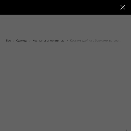
Все
Одежда
Костюмы спортивные
Костюм двойка с брюками на резинке «09342»