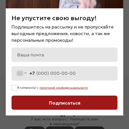
Не упустите свою выгоду!
Подпишитесь на рассылку и не пропускайте
выгодные предложения, новости, а так же
Трикотажное платье мини
Колготки «0814»
«090258»
персональные промокоды!
600
₽
4 500
₽
+7
Я согласен(а) с
политикой конфиденциальности
Подписаться
У вас есть вопрос? Напишите нам
в мессенджер!