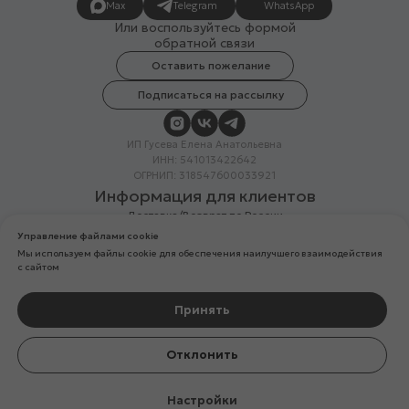
Max
Telegram
WhatsApp
Или воспользуйтесь формой
обратной связи
Оставить пожелание
Подписаться на рассылку
ИП Гусева Елена Анатольевна
ИНН: 541013422642
ОГРНИП: 318547600033921
Информация для клиентов
Доставка/Возврат по России
Система лояльности
Управление файлами cookie
Скидка в день рождения
Мы используем файлы cookie для обеспечения наилучшего взаимодействия
Вакансии
с сайтом
Реквизиты организации
Политика конфиденциальности
Разработка сайтов
Принять
Компания Meta Platforms Inc. (владелец Facebook и Instagram) —
Отклонить
организация признана экстремистской, ее деятельность запрещена
на территории России
Настройки